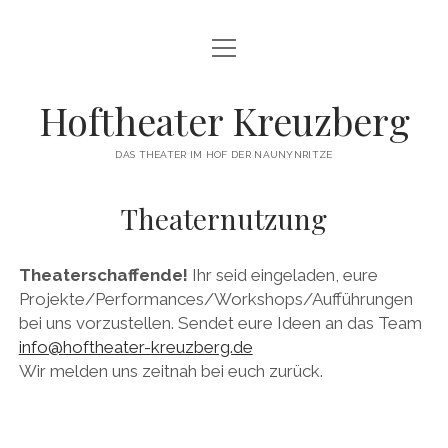
Menü
HOME
öffnen
DER VEREIN
Hoftheater Kreuzberg
ARCHIV
DAS THEATER IM HOF DER NAUNYNRITZE
IMPRESSUM
Theaternutzung
KONTAKT
DATENSCHUTZ
Theaterschaffende!
Ihr seid eingeladen, eure
Projekte/Performances/Workshops/Aufführungen
THEATERNUTZUNG
bei uns vorzustellen. Sendet eure Ideen an das Team
info@hoftheater-kreuzberg.de
Wir melden uns zeitnah bei euch zurück.